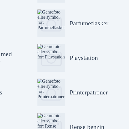
Parfumeflasker
e med
Playstation
r
s
Printerpatroner
Rense benzin