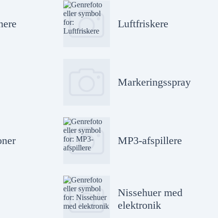
nere
Luftfriskere
Markeringsspray
oner
MP3-afspillere
Nissehuer med
elektronik