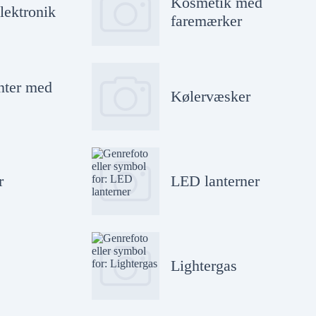
Kosmetik med
lektronik
faremærker
nter med
Kølervæsker
r
LED lanterner
Lightergas