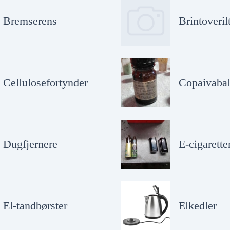
Bremserens
Brintoveril
Cellulosefortynder
Copaivaba
Dugfjernere
E-cigarette
El-tandbørster
Elkedler