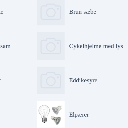
te
Brun sæbe
lsam
Cykelhjelme med lys
r
Eddikesyre
Elpærer