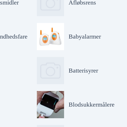
smidler
Afløbsrens
undhedsfare
Babyalarmer
Batterisyrer
Blodsukker­målere