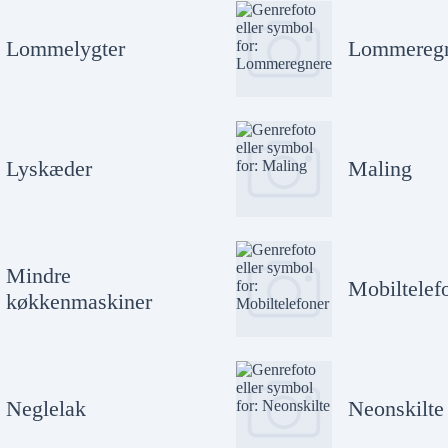
Lommelygter
Lommereg
Lyskæder
Maling
Mindre
Mobiltelef
køkkenmaskiner
Neglelak
Neonskilte