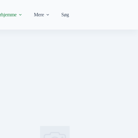
rhjemme
Mere
Søg