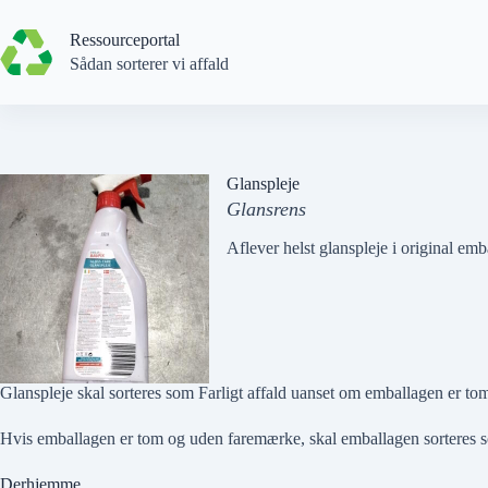
Spring
til
Ressourceportal
indhold
Sådan sorterer vi affald
Glanspleje
Glansrens
Aflever helst glanspleje i original emb
Glanspleje skal sorteres som Farligt affald uanset om emballagen er to
Hvis
emballagen er tom og uden faremærke
, skal emballagen sorteres
Derhjemme