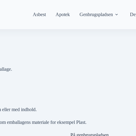
Asbest
Apotek
Genbrugspladsen
De
allage.
m eller med indhold.
 som emballagens materiale for eksempel
Plast
.
På genbrugspladsen