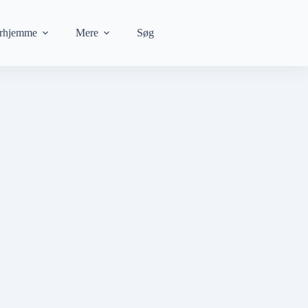
rhjemme
Mere
Søg