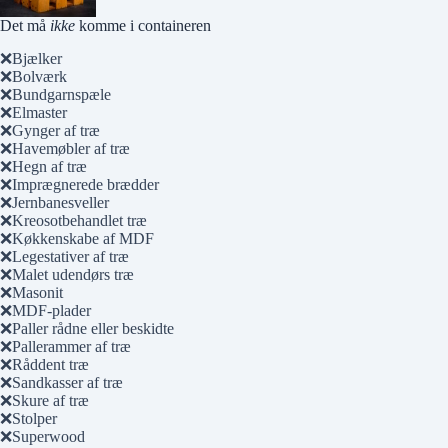
Det må
ikke
komme i containeren
Bjælker
Bolværk
Bundgarnspæle
Elmaster
Gynger af træ
Havemøbler af træ
Hegn af træ
Imprægnerede brædder
Jernbanesveller
Kreosotbehandlet træ
Køkkenskabe af MDF
Legestativer af træ
Malet udendørs træ
Masonit
MDF-plader
Paller rådne eller beskidte
Pallerammer af træ
Råddent træ
Sandkasser af træ
Skure af træ
Stolper
Superwood