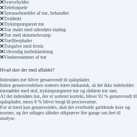
Svævehylder
Telefonpæle
Terrassebrædder af træ, behandlet
Troldtekt
Trykimprægneret træ
Træ malet med udendørs maling
Træ med skimmelsvamp
Træfiberplader
Trægulve med fernis
Udvendig træbeklædning
Vinduesrammer af træ
Hvad sker der med affaldet?
Indendørs træ bliver genanvendt til spånplader.
Inden genanvendelsen sorteres træet mekanisk, så det ikke indeholder
træmøbler med stof, trykimprægneret træ og råddent træ mm.
Af det indendørs træ, der er sorteret korrekt, bliver 92 % genanvendt til
spånplader, mens 8 % bliver brugt til procesvarme.
For at træet kan genanvendes, skal det overholde gældende krav og
normer, og der udtages således stikprøver fire gange om året til
analyse.