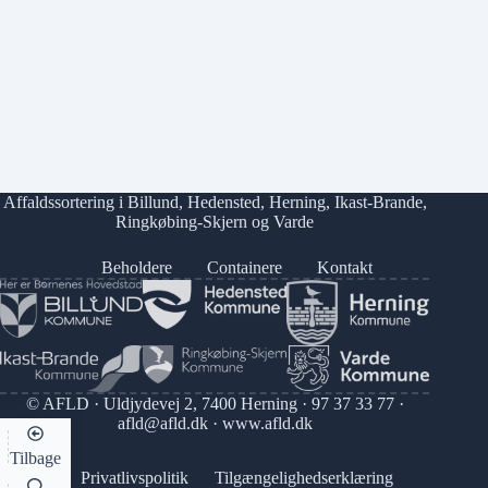
Affaldssortering i
Billund
,
Hedensted
,
Herning
,
Ikast-Brande
,
Ringkøbing-Skjern
og
Varde
Beholdere
Containere
Kontakt
© AFLD · Uldjydevej 2, 7400 Herning ·
97 37 33 77
·
afld@afld.dk
·
www.afld.dk
Tilbage
Privatlivspolitik
Tilgængelighedserklæring