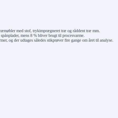
 træmøbler med stof, trykimprægneret træ og råddent træ mm.
l spånplader, mens 8 % bliver brugt til procesvarme.
er, og der udtages således stikprøver fire gange om året til analyse.