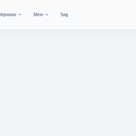
rhjemme
Mere
Søg