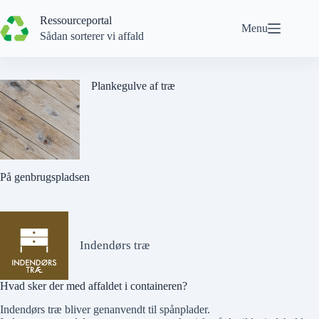
Spring
til
Ressourceportal
Menu
indhold
Sådan sorterer vi affald
Plankegulve af træ
På genbrugspladsen
Indendørs træ
Hvad sker der med affaldet i containeren?
Indendørs træ bliver genanvendt til spånplader.