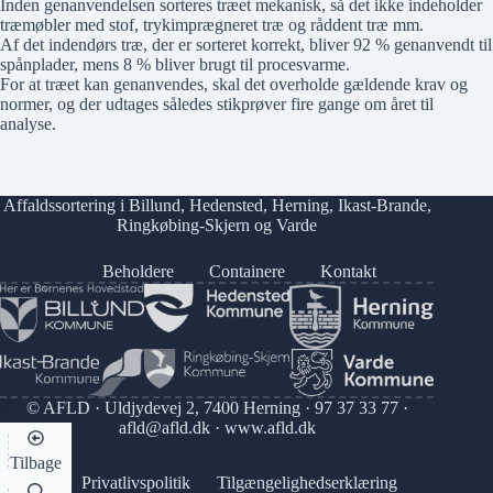
Inden genanvendelsen sorteres træet mekanisk, så det ikke indeholder
træmøbler med stof, trykimprægneret træ og råddent træ mm.
Af det indendørs træ, der er sorteret korrekt, bliver 92 % genanvendt til
spånplader, mens 8 % bliver brugt til procesvarme.
For at træet kan genanvendes, skal det overholde gældende krav og
normer, og der udtages således stikprøver fire gange om året til
analyse.
Affaldssortering i
Billund
,
Hedensted
,
Herning
,
Ikast-Brande
,
Ringkøbing-Skjern
og
Varde
Beholdere
Containere
Kontakt
© AFLD · Uldjydevej 2, 7400 Herning ·
97 37 33 77
·
afld@afld.dk
·
www.afld.dk
Tilbage
Privatlivspolitik
Tilgængelighedserklæring