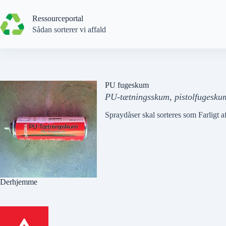
Spring
til
Ressourceportal
indhold
Sådan sorterer vi affald
PU fugeskum
PU-tætningsskum, pistolfugesku
Spraydåser skal sorteres som Farligt 
Derhjemme