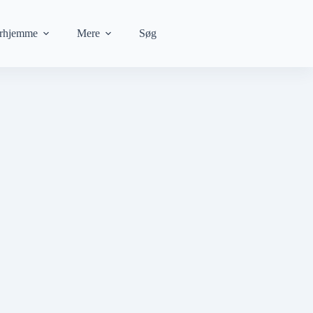
rhjemme
Mere
Søg