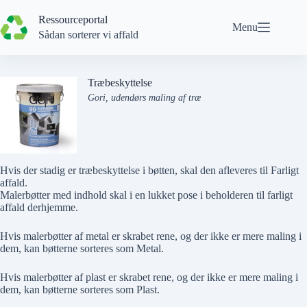
Spring
til
Ressourceportal
Menu
indhold
Sådan sorterer vi affald
Træbeskyttelse
Gori, udendørs maling af træ
Hvis der stadig er træbeskyttelse i bøtten, skal den afleveres til Farligt
affald.
Malerbøtter med indhold skal i en lukket pose i beholderen til farligt
affald derhjemme.
Hvis
malerbøtter af metal
er skrabet rene, og der
ikke
er mere maling i
dem, kan bøtterne sorteres som
Metal
.
Hvis
malerbøtter af plast
er skrabet rene, og der
ikke
er mere maling i
dem, kan bøtterne sorteres som
Plast
.