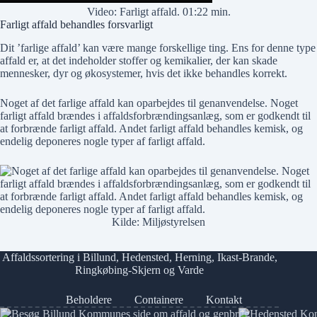
Video: Farligt affald. 01:22 min.
Farligt affald behandles forsvarligt
Dit ’farlige affald’ kan være mange forskellige ting. Ens for denne type
affald er, at det indeholder stoffer og kemikalier, der kan skade
mennesker, dyr og økosystemer, hvis det ikke behandles korrekt.
Noget af det farlige affald kan oparbejdes til genanvendelse. Noget
farligt affald brændes i affaldsforbrændingsanlæg, som er godkendt til
at forbrænde farligt affald. Andet farligt affald behandles kemisk, og
endelig deponeres nogle typer af farligt affald.
Kilde:
Miljøstyrelsen
Affaldssortering i
Billund
,
Hedensted
,
Herning
,
Ikast-Brande
,
Ringkøbing-Skjern
og
Varde
Beholdere
Containere
Kontakt