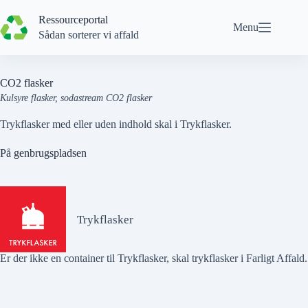
Spring
til
Ressourceportal
Menu
indhold
Sådan sorterer vi affald
CO2 flasker
Kulsyre flasker, sodastream CO2 flasker
Trykflasker med eller uden indhold skal i Trykflasker.
På genbrugspladsen
Trykflasker
Er der
ikke
en container til Trykflasker, skal trykflasker i
Farligt Affald
.