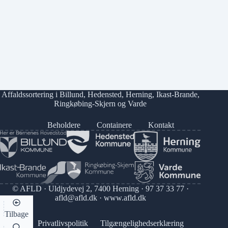
Affaldssortering i
Billund
,
Hedensted
,
Herning
,
Ikast-Brande
,
Ringkøbing-Skjern
og
Varde
Beholdere
Containere
Kontakt
© AFLD · Uldjydevej 2, 7400 Herning ·
97 37 33 77
·
afld@afld.dk
·
www.afld.dk
Tilbage
Privatlivspolitik
Tilgængelighedserklæring