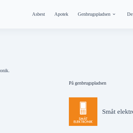
Asbest
Apotek
Genbrugspladsen
De
onik.
På genbrugspladsen
Småt elektr