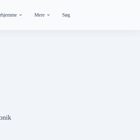
rhjemme
Mere
Søg
onik