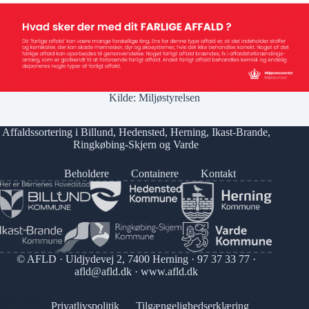
Kilde:
Miljøstyrelsen
Affaldssortering i
Billund
,
Hedensted
,
Herning
,
Ikast-Brande
,
Ringkøbing-Skjern
og
Varde
Beholdere
Containere
Kontakt
© AFLD · Uldjydevej 2, 7400 Herning ·
97 37 33 77
·
afld@afld.dk
·
www.afld.dk
Privatlivspolitik
Tilgængelighedserklæring