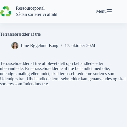
Spring
til
Ressourceportal
Menu
indhold
Sådan sorterer vi affald
Terrassebrædder af træ
Line Bøgelund Bang
17. oktober 2024
Terrassebrædder af træ af blevet delt op i behandlede eller
ubehandlede. Er
terrassebrædderne af træ behandlet
med olie,
udendørs maling eller andet, skal terrassebrædderne sorteres som
Udendørs træ
.
Ubehandlede terrassebrædder
kan genanvendes og skal
sorteres som
Indendørs træ
.