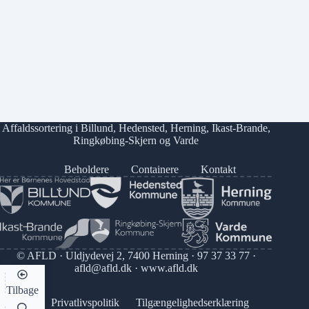
Affaldssortering i
Billund
,
Hedensted
,
Herning
,
Ikast-Brande
,
Ringkøbing-Skjern
og
Varde
Beholdere
Containere
Kontakt
© AFLD · Uldjydevej 2, 7400 Herning ·
97 37 33 77
·
afld@afld.dk
·
www.afld.dk
Tilbage
Privatlivspolitik
Tilgængelighedserklæring