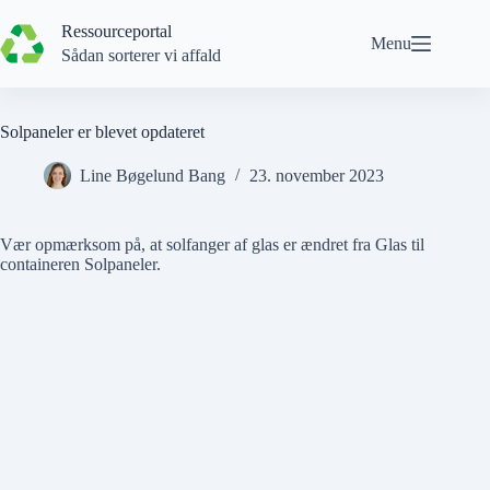
Spring
til
Ressourceportal
Menu
indhold
Sådan sorterer vi affald
Solpaneler er blevet opdateret
Line Bøgelund Bang
23. november 2023
Vær opmærksom på, at
solfanger af glas
er ændret fra
Glas
til
containeren
Solpaneler
.