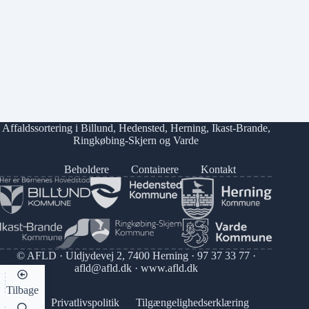
Affaldssortering i
Billund
,
Hedensted
,
Herning
,
Ikast-Brande
,
Ringkøbing-Skjern
og
Varde
Beholdere
Containere
Kontakt
© AFLD · Uldjydevej 2, 7400 Herning ·
97 37 33 77
·
afld@afld.dk
·
www.afld.dk
Tilbage
Privatlivspolitik
Tilgængelighedserklæring