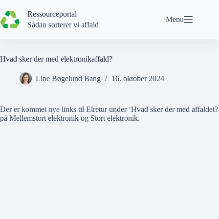
Spring
til
Ressourceportal
Menu
indhold
Sådan sorterer vi affald
Hvad sker der med elektronikaffald?
Line Bøgelund Bang
16. oktober 2024
Der er kommet nye links til Elretur under ‘Hvad sker der med affaldet?
på
Mellemstort elektronik
og
Stort elektronik
.