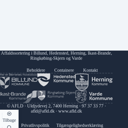
Affaldssortering i
Billund
,
Hedensted
,
Herning
,
Ikast-Brande
,
Ringkøbing-Skjern
og
Varde
Beholdere
Containere
Kontakt
© AFLD · Uldjydevej 2, 7400 Herning ·
97 37 33 77
·
afld@afld.dk
·
www.afld.dk
Tilbage
Privatlivspolitik
Tilgængelighedserklæring