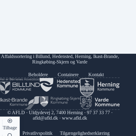
Affaldssortering i
Billund
,
Hedensted
,
Herning
,
Ikast-Brande
,
Ringkøbing-Skjern
og
Varde
Beholdere
Containere
Kontakt
© AFLD · Uldjydevej 2, 7400 Herning ·
97 37 33 77
·
afld@afld.dk
·
www.afld.dk
Tilbage
Privatlivspolitik
Tilgængelighedserklæring