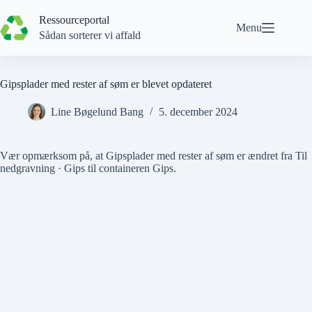
Spring
til
Ressourceportal
Menu
indhold
Sådan sorterer vi affald
Gipsplader med rester af søm er blevet opdateret
Line Bøgelund Bang
5. december 2024
Vær opmærksom på, at
Gipsplader med rester af søm
er ændret fra
Til
nedgravning · Gips
til containeren
Gips
.