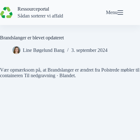
Spring
til
Ressourceportal
Menu
indhold
Sådan sorterer vi affald
Brandslanger er blevet opdateret
Line Bøgelund Bang
3. september 2024
Vær opmærksom på, at
Brandslanger
er ændret fra
Polstrede møbler
til
containeren
Til nedgravning · Blandet
.