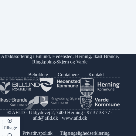
Affaldssortering i
Billund
,
Hedensted
,
Herning
,
Ikast-Brande
,
Ringkøbing-Skjern
og
Varde
Beholdere
Containere
Kontakt
© AFLD · Uldjydevej 2, 7400 Herning ·
97 37 33 77
·
afld@afld.dk
·
www.afld.dk
Tilbage
Privatlivspolitik
Tilgængelighedserklæring