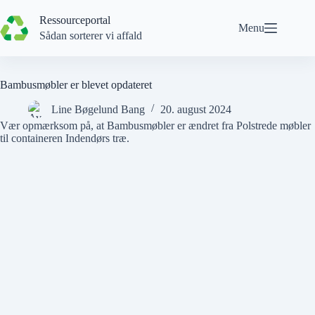
Spring
til
Ressourceportal
Menu
indhold
Sådan sorterer vi affald
Bambusmøbler er blevet opdateret
Line Bøgelund Bang
20. august 2024
Vær opmærksom på, at
Bambusmøbler
er ændret fra
Polstrede møbler
til containeren
Indendørs træ
.