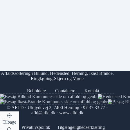
Affaldssortering i
Billund
,
Hedensted
,
Herning
,
Ikast-Brande
,
Ringkøbing-Skjern
og
Varde
Beholdere
Containere
Kontakt
© AFLD · Uldjydevej 2, 7400 Herning ·
97 37 33 77
·
afld@afld.dk
·
www.afld.dk
Tilbage
Privatlivspolitik
Tilgængelighedserklæring