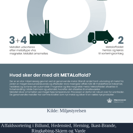
Kilde:
Miljøstyrelsen
Affaldssortering i
Billund
,
Hedensted
,
Herning
,
Ikast-Brande
,
Ringkøbing-Skjern
og
Varde