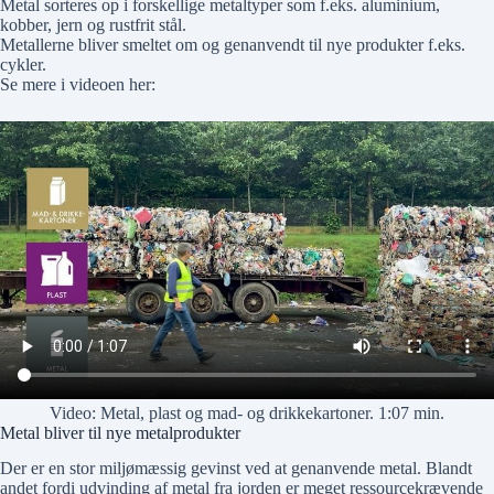
Metal sorteres op i forskellige metaltyper som f.eks. aluminium,
kobber, jern og rustfrit stål.
Metallerne bliver smeltet om og genanvendt til nye produkter f.eks.
cykler.
Se mere i videoen her:
Video: Metal, plast og mad- og drikkekartoner. 1:07 min.
Metal bliver til nye metalprodukter
Der er en stor miljømæssig gevinst ved at genanvende metal. Blandt
andet fordi udvinding af metal fra jorden er meget ressourcekrævende