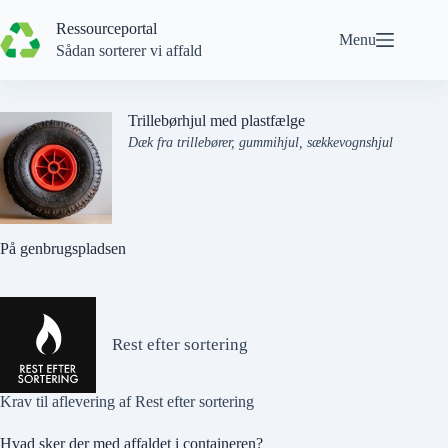
Spring
til
Ressourceportal
Menu
indhold
Sådan sorterer vi affald
Trillebørhjul med plastfælge
Dæk fra trillebører, gummihjul, sækkevognshjul
På genbrugspladsen
Rest efter sortering
Krav til aflevering af Rest efter sortering
Hvad sker der med affaldet i containeren?