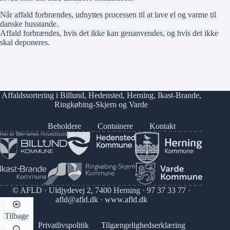
Når affald forbrændes, udnyttes processen til at lave el og varme til
danske husstande.
Affald forbrændes, hvis det ikke kan genanvendes, og hvis det ikke
skal deponeres.
Affaldssortering i
Billund
,
Hedensted
,
Herning
,
Ikast-Brande
,
Ringkøbing-Skjern
og
Varde
Beholdere
Containere
Kontakt
© AFLD · Uldjydevej 2, 7400 Herning ·
97 37 33 77
·
afld@afld.dk
·
www.afld.dk
Tilbage
Privatlivspolitik
Tilgængelighedserklæring