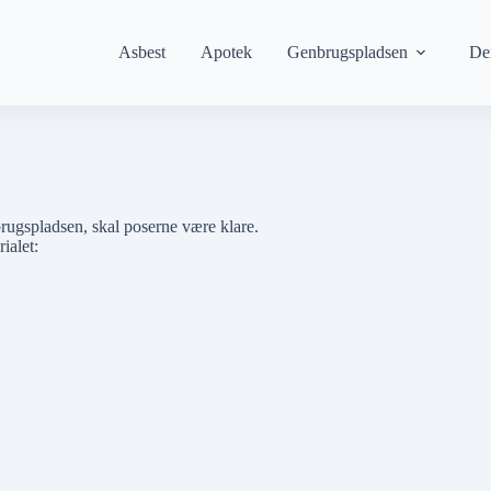
Asbest
Apotek
Genbrugspladsen
De
brugspladsen, skal poserne være klare.
ialet: