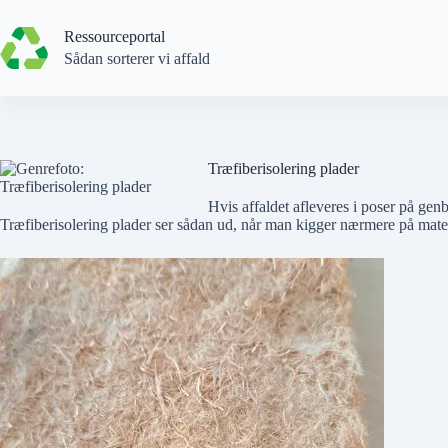
Spring
til
Ressourceportal
indhold
Sådan sorterer vi affald
Træfiberisolering plader
Hvis affaldet afleveres i poser på gen
Træfiberisolering plader ser sådan ud, når man kigger nærmere på mater