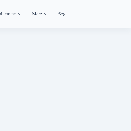
rhjemme
Mere
Søg