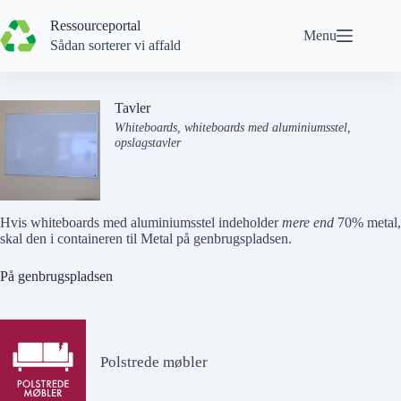
Spring
til
Ressourceportal
Menu
indhold
Sådan sorterer vi affald
Tavler
Whiteboards, whiteboards med aluminiumsstel,
opslagstavler
Hvis whiteboards med aluminiumsstel indeholder
mere end
70% metal,
skal den i containeren til
Metal
på genbrugspladsen.
På genbrugspladsen
Polstrede møbler