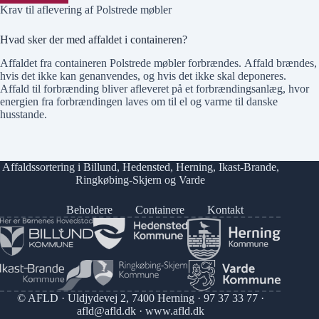
Krav til aflevering af Polstrede møbler
Hvad sker der med affaldet i containeren?
Affaldet fra containeren Polstrede møbler forbrændes. Affald brændes,
hvis det ikke kan genanvendes, og hvis det ikke skal deponeres.
Affald til forbrænding bliver afleveret på et forbrændingsanlæg, hvor
energien fra forbrændingen laves om til el og varme til danske
husstande.
Affaldssortering i
Billund
,
Hedensted
,
Herning
,
Ikast-Brande
,
Ringkøbing-Skjern
og
Varde
Beholdere
Containere
Kontakt
© AFLD · Uldjydevej 2, 7400 Herning ·
97 37 33 77
·
afld@afld.dk
·
www.afld.dk