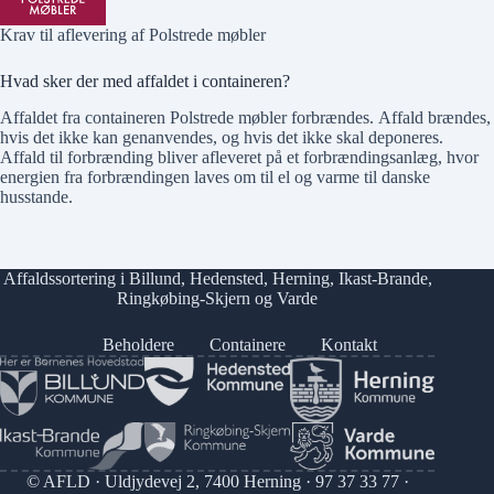
Krav til aflevering af Polstrede møbler
Hvad sker der med affaldet i containeren?
Affaldet fra containeren Polstrede møbler forbrændes. Affald brændes,
hvis det ikke kan genanvendes, og hvis det ikke skal deponeres.
Affald til forbrænding bliver afleveret på et forbrændingsanlæg, hvor
energien fra forbrændingen laves om til el og varme til danske
husstande.
Affaldssortering i
Billund
,
Hedensted
,
Herning
,
Ikast-Brande
,
Ringkøbing-Skjern
og
Varde
Beholdere
Containere
Kontakt
© AFLD · Uldjydevej 2, 7400 Herning ·
97 37 33 77
·