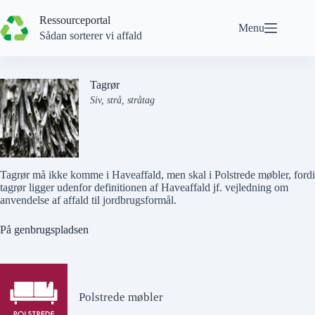
Spring
til
Ressourceportal
Menu
indhold
Sådan sorterer vi affald
Tagrør
Siv, strå, stråtag
Tagrør må
ikke
komme i
Haveaffald
, men skal i
Polstrede møbler
, fordi
tagrør ligger udenfor definitionen af Haveaffald jf. vejledning om
anvendelse af affald til jordbrugsformål.
På genbrugspladsen
Polstrede møbler