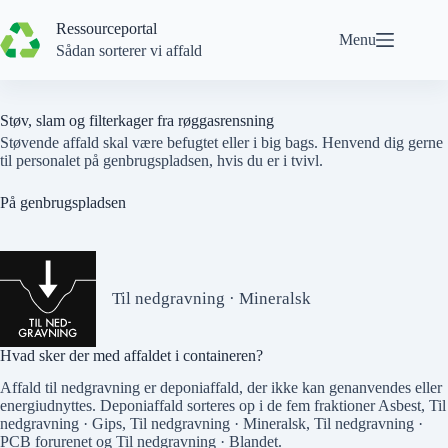
Spring
til
Ressourceportal
Menu
indhold
Sådan sorterer vi affald
Støv, slam og filterkager fra røggasrensning
Støvende affald skal være befugtet eller i big bags. Henvend dig gerne
til personalet på genbrugspladsen, hvis du er i tvivl.
På genbrugspladsen
Til nedgravning · Mineralsk
Hvad sker der med affaldet i containeren?
Affald til nedgravning er deponiaffald, der ikke kan genanvendes eller
energiudnyttes. Deponiaffald sorteres op i de fem fraktioner
Asbest
,
Til
nedgravning · Gips
,
Til nedgravning · Mineralsk
,
Til nedgravning ·
PCB forurenet
og
Til nedgravning · Blandet
.