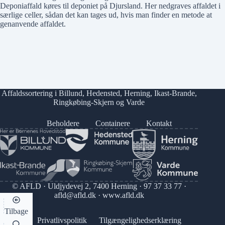
Deponiaffald køres til deponiet på Djursland. Her nedgraves affaldet i
særlige celler, sådan det kan tages ud, hvis man finder en metode at
genanvende affaldet.
Affaldssortering i
Billund
,
Hedensted
,
Herning
,
Ikast-Brande
,
Ringkøbing-Skjern
og
Varde
Beholdere
Containere
Kontakt
© AFLD · Uldjydevej 2, 7400 Herning ·
97 37 33 77
·
afld@afld.dk
·
www.afld.dk
Tilbage
Privatlivspolitik
Tilgængelighedserklæring