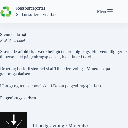
Spring
til
Ressourceportal
Menu
indhold
Sådan sorterer vi affald
Stenmel, brugt
Beskidt stenmel
Støvende affald skal være befugtet eller i big bags. Henvend dig gerne
til personalet på genbrugspladsen, hvis du er i tvivl.
Brugt og beskidt stenmel skal
Til nedgravning · Mineralsk
på
genbrugspladsen.
Ubrugt og rent stenmel
skal i
Beton
på genbrugspladsen.
På genbrugspladsen
Til nedgravning · Mineralsk