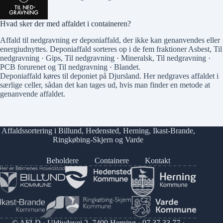
Hvad sker der med affaldet i containeren?
Affald til nedgravning er deponiaffald, der ikke kan genanvendes eller
energiudnyttes. Deponiaffald sorteres op i de fem fraktioner
Asbest
,
Til
nedgravning · Gips
,
Til nedgravning · Mineralsk
,
Til nedgravning ·
PCB forurenet
og
Til nedgravning · Blandet
.
Deponiaffald køres til deponiet på Djursland. Her nedgraves affaldet i
særlige celler, sådan det kan tages ud, hvis man finder en metode at
genanvende affaldet.
Affaldssortering i
Billund
,
Hedensted
,
Herning
,
Ikast-Brande
,
Ringkøbing-Skjern
og
Varde
Beholdere
Containere
Kontakt
© AFLD · Uldjydevej 2, 7400 Herning ·
97 37 33 77
·