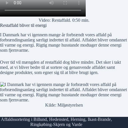
Video: Restaffald. 0:50 min.
Restaffald bliver til energi
I Danmark har vi igennem mange år forbrændt vores affald på
forbrændingsanlæg særligt indrettet til affald. Affaldet bliver omdannet
til varme og energi. Rigtig mange husstande modtager denne energi
som fjernvarme.
Over tid vil mængden af restaffald dog blive mindre. Det sker i takt
med, at vi bliver bedre til at sortere og genanvende affaldet samt
designe produkter, som egner sig til at blive brugt igen.
Kilde:
Miljøstyrelsen
Affaldssortering i
Billund
,
Hedensted
,
Herning
,
Ikast-Brande
,
Ringkøbing-Skjern
og
Varde