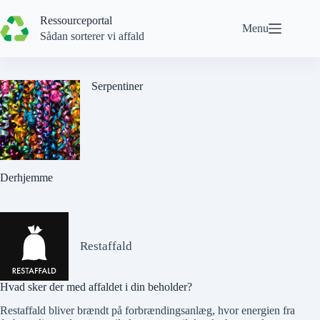
Spring
til
Ressourceportal
Menu
indhold
Sådan sorterer vi affald
Serpentiner
Derhjemme
Restaffald
Hvad sker der med affaldet i din beholder?
Restaffald bliver brændt på forbrændingsanlæg, hvor energien fra