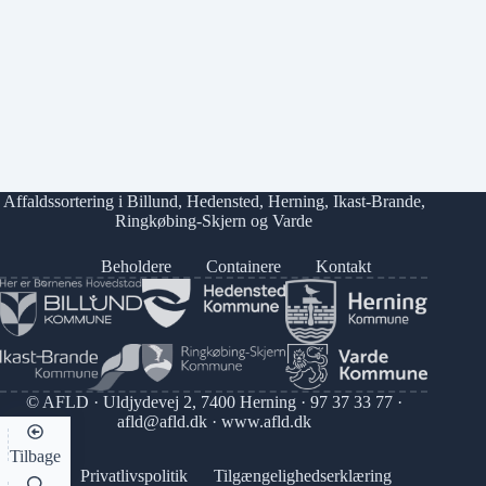
Affaldssortering i
Billund
,
Hedensted
,
Herning
,
Ikast-Brande
,
Ringkøbing-Skjern
og
Varde
Beholdere
Containere
Kontakt
© AFLD · Uldjydevej 2, 7400 Herning ·
97 37 33 77
·
afld@afld.dk
·
www.afld.dk
Tilbage
Privatlivspolitik
Tilgængelighedserklæring