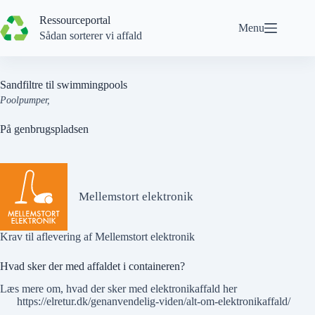
Spring
til
Ressourceportal
Menu
indhold
Sådan sorterer vi affald
Sandfiltre til swimmingpools
Poolpumper,
På genbrugspladsen
Mellemstort elektronik
Krav til aflevering af Mellemstort elektronik
Hvad sker der med affaldet i containeren?
Læs mere om, hvad der sker med elektronikaffald her
https://elretur.dk/genanvendelig-viden/alt-om-elektronikaffald/