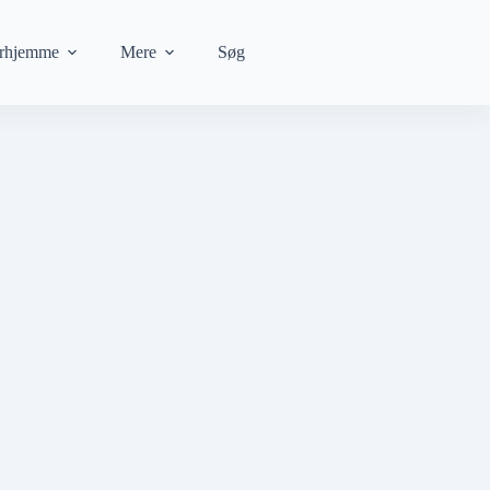
rhjemme
Mere
Søg