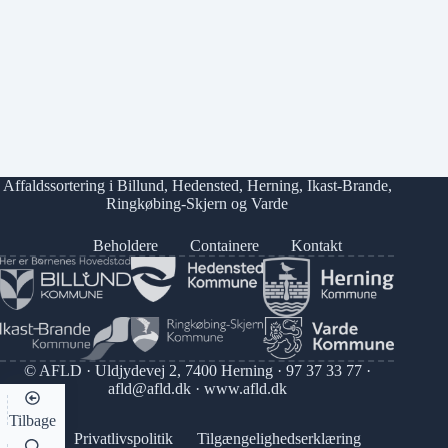
Affaldssortering i
Billund
,
Hedensted
,
Herning
,
Ikast-Brande
,
Ringkøbing-Skjern
og
Varde
Beholdere
Containere
Kontakt
© AFLD · Uldjydevej 2, 7400 Herning ·
97 37 33 77
·
afld@afld.dk
·
www.afld.dk
Tilbage
Privatlivspolitik
Tilgængelighedserklæring