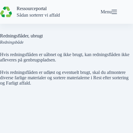
Spring
til
Ressourceportal
Menu
indhold
Sådan sorterer vi affald
Redningsflåder, ubrugt
Redningsbåde
Hvis redningsflåden er uåbnet og
ikke
brugt, kan redningsflåden
ikke
afleveres på genbrugspladsen.
Hvis
redningsflåden er udløst og eventuelt brugt
, skal du afmontere
diverse farlige materialer og sortere materialerne i
Rest efter sortering
og
Farligt affald
.