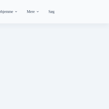
rhjemme
Mere
Søg