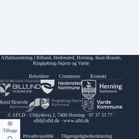
Affaldssortering i
Billund
,
Hedensted
,
Herning
,
Ikast-Brande
,
Ringkøbing-Skjern
og
Varde
Beholdere
Containere
Kontakt
© AFLD · Uldjydevej 2, 7400 Herning ·
97 37 33 77
·
afld@afld.dk
·
www.afld.dk
Tilbage
Privatlivspolitik
Tilgængelighedserklæring