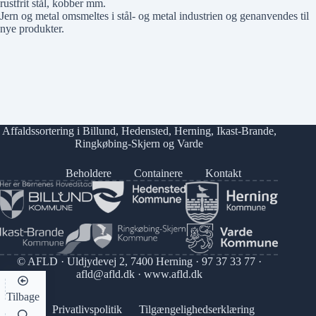
rustfrit stål, kobber mm.
Jern og metal omsmeltes i stål- og metal industrien og genanvendes til
nye produkter.
Affaldssortering i
Billund
,
Hedensted
,
Herning
,
Ikast-Brande
,
Ringkøbing-Skjern
og
Varde
Beholdere
Containere
Kontakt
© AFLD · Uldjydevej 2, 7400 Herning ·
97 37 33 77
·
afld@afld.dk
·
www.afld.dk
Tilbage
Privatlivspolitik
Tilgængelighedserklæring