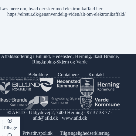
Læs mere om, hvad der sker med elektronikaffald her
https://elretur.dk/genanvendelig-viden/alt-om-elektronikaffald/
Affaldssortering i
Billund
,
Hedensted
,
Herning
,
Ikast-Brande
,
Ringkøbing-Skjern
og
Varde
Beholdere
Containere
Kontakt
© AFLD · Uldjydevej 2, 7400 Herning ·
97 37 33 77
·
afld@afld.dk
·
www.afld.dk
Tilbage
Privatlivspolitik
Tilgængelighedserklæring