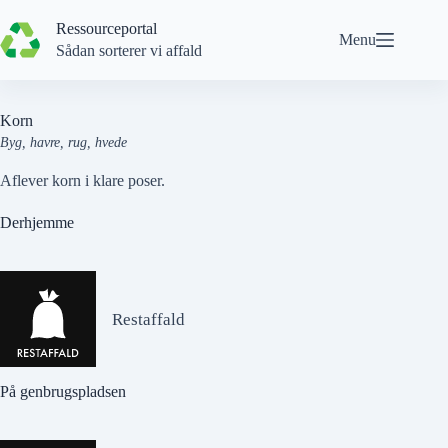
Spring
til
Ressourceportal
Menu
indhold
Sådan sorterer vi affald
Korn
Byg, havre, rug, hvede
Aflever korn i klare poser.
Derhjemme
Restaffald
På genbrugspladsen