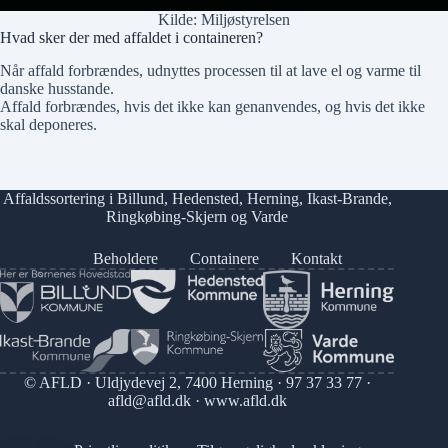
Kilde:
Miljøstyrelsen
Hvad sker der med affaldet i containeren?
Når affald forbrændes, udnyttes processen til at lave el og varme til
danske husstande.
Affald forbrændes, hvis det ikke kan genanvendes, og hvis det ikke
skal deponeres.
Affaldssortering i
Billund
,
Hedensted
,
Herning
,
Ikast-Brande
,
Ringkøbing-Skjern
og
Varde
Beholdere
Containere
Kontakt
© AFLD · Uldjydevej 2, 7400 Herning ·
97 37 33 77
·
afld@afld.dk
·
www.afld.dk