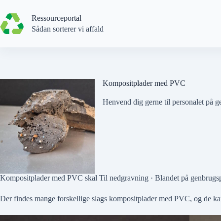
Spring
til
Ressourceportal
indhold
Sådan sorterer vi affald
Kompositplader med PVC
Henvend dig gerne til personalet på ge
Kompositplader med PVC skal
Til nedgravning · Blandet
på genbrugsp
Der findes mange forskellige slags kompositplader med PVC, og de ka