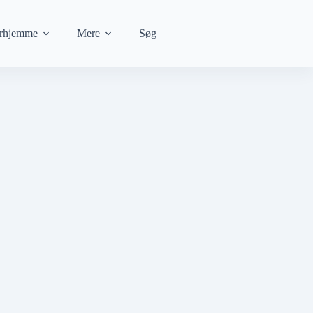
rhjemme
Mere
Søg