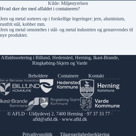
Kilde:
Miljøstyrelsen
Hvad sker der med affaldet i containeren?
Jern og metal sorteres op i forskellige legeringer: jern, aluminium,
rustfrit stål, kobber mm.
Jern og metal omsmeltes i stål- og metal industrien og genanvendes til
nye produkter.
Affaldssortering i
Billund
,
Hedensted
,
Herning
,
Ikast-Brande
,
Ringkøbing-Skjern
og
Varde
Beholdere
Containere
Kontakt
© AFLD · Uldjydevej 2, 7400 Herning ·
97 37 33 77
·
afld@afld.dk
·
www.afld.dk
Privatlivspolitik
Tilgængelighedserklæring