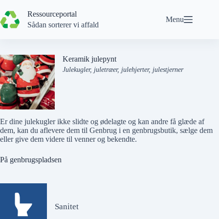
Spring
til
Ressourceportal
Menu
indhold
Sådan sorterer vi affald
Keramik julepynt
Julekugler, juletræer, julehjerter, julestjerner
Er dine julekugler
ikke
slidte og ødelagte og kan andre få glæde af
dem, kan du aflevere dem til
Genbrug
i en genbrugsbutik, sælge dem
eller give dem videre til venner og bekendte.
På genbrugspladsen
Sanitet