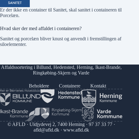
Er der
ikke
en container til Sanitet, skal sanitet i containeren til
Porcelæn
.
Hvad sker der med affaldet i containeren?
Sanitet og porcelæn bliver knust og anvendt i fremstillingen af
siloelementer.
Affaldssortering i
Billund
,
Hedensted
,
Herning
,
Ikast-Brande
,
Ringkøbing-Skjern
og
Varde
Beholdere
Containere
Kontakt
© AFLD · Uldjydevej 2, 7400 Herning ·
97 37 33 77
·
afld@afld.dk
·
www.afld.dk