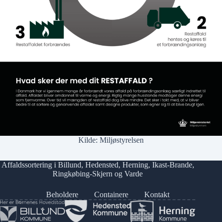
Kilde:
Miljøstyrelsen
Affaldssortering i
Billund
,
Hedensted
,
Herning
,
Ikast-Brande
,
Ringkøbing-Skjern
og
Varde
Beholdere
Containere
Kontakt