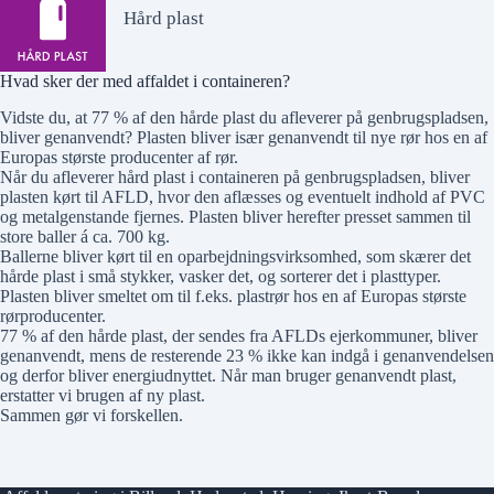
Hård plast
Hvad sker der med affaldet i containeren?
Vidste du, at 77 % af den hårde plast du afleverer på genbrugspladsen,
bliver genanvendt?
Plasten bliver især genanvendt til nye rør hos en af
Europas største producenter af rør.
Når du afleverer hård plast i containeren på genbrugspladsen, bliver
plasten kørt til AFLD, hvor den aflæsses og eventuelt indhold af PVC
og metalgenstande fjernes. Plasten bliver herefter presset sammen til
store baller á ca. 700 kg.
Ballerne bliver kørt til en oparbejdningsvirksomhed, som skærer det
hårde plast i små stykker, vasker det, og sorterer det i plasttyper.
Plasten bliver smeltet om til f.eks. plastrør hos en af Europas største
rørproducenter.
77 % af den hårde plast, der sendes fra AFLDs ejerkommuner, bliver
genanvendt, mens de resterende 23 % ikke kan indgå i genanvendelsen
og derfor bliver energiudnyttet. Når man bruger genanvendt plast,
erstatter vi brugen af ny plast.
Sammen gør vi forskellen.