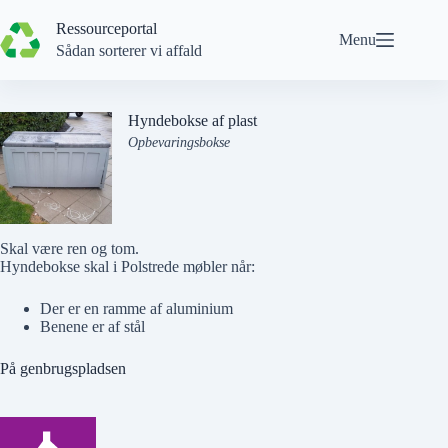
Spring
til
Ressourceportal
Menu
indhold
Sådan sorterer vi affald
Hyndebokse af plast
Opbevaringsbokse
Skal være ren og tom.
Hyndebokse skal i
Polstrede møbler
når:
Der er en ramme af aluminium
Benene er af stål
På genbrugspladsen