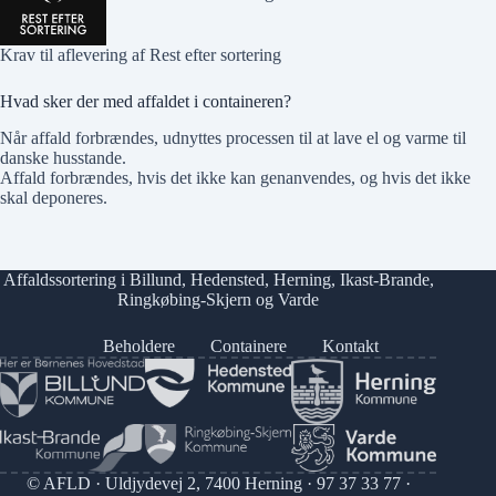
Krav til aflevering af Rest efter sortering
Hvad sker der med affaldet i containeren?
Når affald forbrændes, udnyttes processen til at lave el og varme til
danske husstande.
Affald forbrændes, hvis det ikke kan genanvendes, og hvis det ikke
skal deponeres.
Affaldssortering i
Billund
,
Hedensted
,
Herning
,
Ikast-Brande
,
Ringkøbing-Skjern
og
Varde
Beholdere
Containere
Kontakt
© AFLD · Uldjydevej 2, 7400 Herning ·
97 37 33 77
·