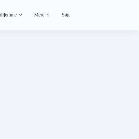
rhjemme
Mere
Søg