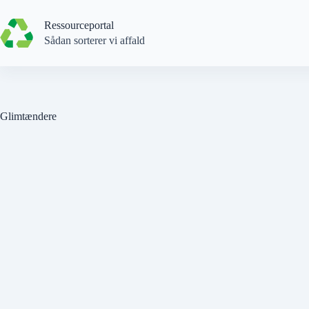
Spring
til
Ressourceportal
indhold
Sådan sorterer vi affald
Glimtændere