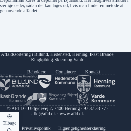
Deponiaffald køres til deponiet på Djursland. Her nedgraves affaldet i
særlige celler, sådan det kan tages ud, hvis man finder en metode at
genanvende affaldet.
Affaldssortering i
Billund
,
Hedensted
,
Herning
,
Ikast-Brande
,
Ringkøbing-Skjern
og
Varde
Beholdere
Containere
Kontakt
© AFLD · Uldjydevej 2, 7400 Herning ·
97 37 33 77
·
afld@afld.dk
·
www.afld.dk
Tilbage
Privatlivspolitik
Tilgængelighedserklæring