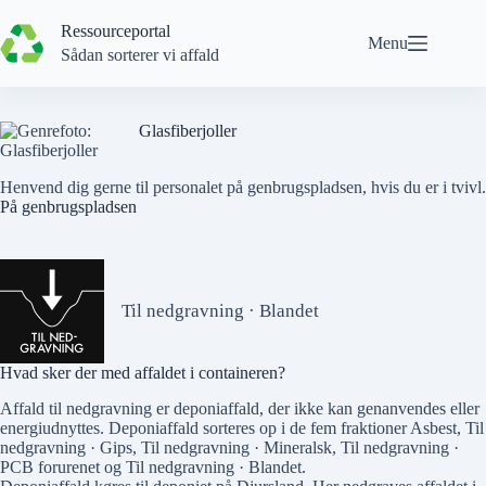
Spring
til
Ressourceportal
Menu
indhold
Sådan sorterer vi affald
Glasfiberjoller
Henvend dig gerne til personalet på genbrugspladsen, hvis du er i tvivl.
På genbrugspladsen
Til nedgravning · Blandet
Hvad sker der med affaldet i containeren?
Affald til nedgravning er deponiaffald, der ikke kan genanvendes eller
energiudnyttes. Deponiaffald sorteres op i de fem fraktioner
Asbest
,
Til
nedgravning · Gips
,
Til nedgravning · Mineralsk
,
Til nedgravning ·
PCB forurenet
og
Til nedgravning · Blandet
.