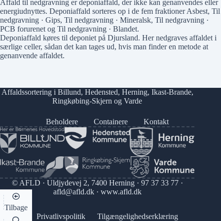
Affald til nedgravning er deponiaffald, der ikke kan genanvendes eller
energiudnyttes. Deponiaffald sorteres op i de fem fraktioner
Asbest
,
Til
nedgravning · Gips
,
Til nedgravning · Mineralsk
,
Til nedgravning ·
PCB forurenet
og
Til nedgravning · Blandet
.
Deponiaffald køres til deponiet på Djursland. Her nedgraves affaldet i
særlige celler, sådan det kan tages ud, hvis man finder en metode at
genanvende affaldet.
Affaldssortering i
Billund
,
Hedensted
,
Herning
,
Ikast-Brande
,
Ringkøbing-Skjern
og
Varde
Beholdere
Containere
Kontakt
© AFLD · Uldjydevej 2, 7400 Herning ·
97 37 33 77
·
afld@afld.dk
·
www.afld.dk
Tilbage
Privatlivspolitik
Tilgængelighedserklæring