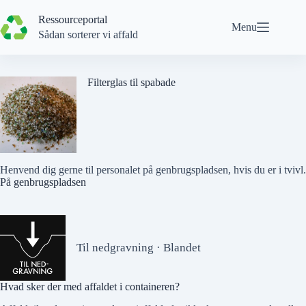
Spring
til
Ressourceportal
Menu
indhold
Sådan sorterer vi affald
Filterglas til spabade
Henvend dig gerne til personalet på genbrugspladsen, hvis du er i tvivl.
På genbrugspladsen
Til nedgravning · Blandet
Hvad sker der med affaldet i containeren?