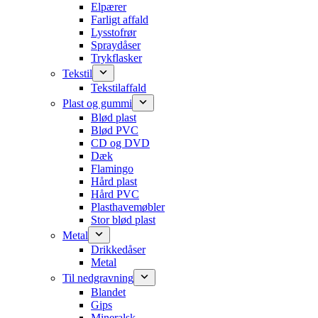
Elpærer
Farligt affald
Lysstofrør
Spraydåser
Trykflasker
Tekstil
Tekstilaffald
Plast og gummi
Blød plast
Blød PVC
CD og DVD
Dæk
Flamingo
Hård plast
Hård PVC
Plasthavemøbler
Stor blød plast
Metal
Drikkedåser
Metal
Til nedgravning
Blandet
Gips
Mineralsk