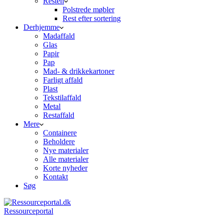
Resten
Polstrede møbler
Rest efter sortering
Derhjemme
Madaffald
Glas
Papir
Pap
Mad- & drikkekartoner
Farligt affald
Plast
Tekstilaffald
Metal
Restaffald
Mere
Containere
Beholdere
Nye materialer
Alle materialer
Korte nyheder
Kontakt
Søg
Ressourceportal