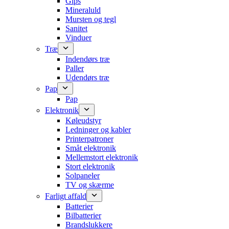
Gips
Mineraluld
Mursten og tegl
Sanitet
Vinduer
Træ
Indendørs træ
Paller
Udendørs træ
Pap
Pap
Elektronik
Køleudstyr
Ledninger og kabler
Printerpatroner
Småt elektronik
Mellemstort elektronik
Stort elektronik
Solpaneler
TV og skærme
Farligt affald
Batterier
Bilbatterier
Brandslukkere