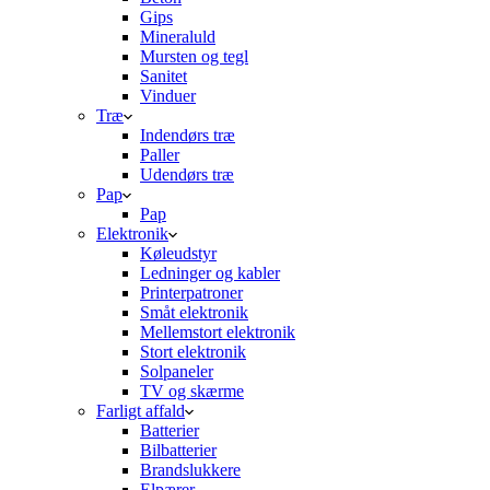
Gips
Mineraluld
Mursten og tegl
Sanitet
Vinduer
Træ
Indendørs træ
Paller
Udendørs træ
Pap
Pap
Elektronik
Køleudstyr
Ledninger og kabler
Printerpatroner
Småt elektronik
Mellemstort elektronik
Stort elektronik
Solpaneler
TV og skærme
Farligt affald
Batterier
Bilbatterier
Brandslukkere
Elpærer