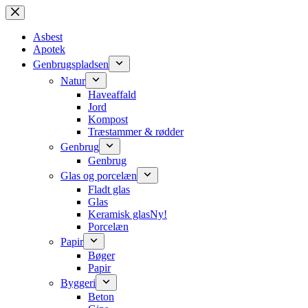
Spring
til
indhold
Asbest
Apotek
Genbrugspladsen
Natur
Haveaffald
Jord
Kompost
Træstammer & rødder
Genbrug
Genbrug
Glas og porcelæn
Fladt glas
Glas
Keramisk glas
Ny!
Porcelæn
Papir
Bøger
Papir
Byggeri
Beton