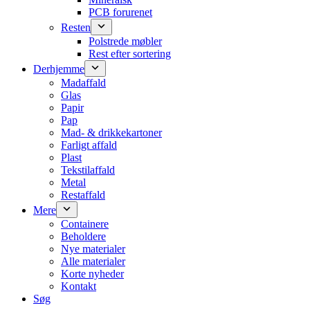
PCB forurenet
Resten
Polstrede møbler
Rest efter sortering
Derhjemme
Madaffald
Glas
Papir
Pap
Mad- & drikkekartoner
Farligt affald
Plast
Tekstilaffald
Metal
Restaffald
Mere
Containere
Beholdere
Nye materialer
Alle materialer
Korte nyheder
Kontakt
Søg