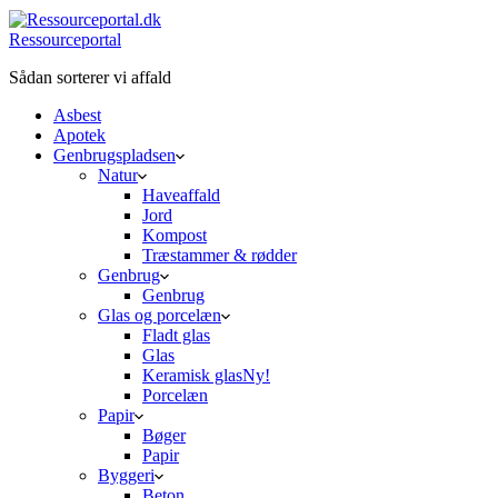
Ressourceportal
Sådan sorterer vi affald
Asbest
Apotek
Genbrugspladsen
Natur
Haveaffald
Jord
Kompost
Træstammer & rødder
Genbrug
Genbrug
Glas og porcelæn
Fladt glas
Glas
Keramisk glas
Ny!
Porcelæn
Papir
Bøger
Papir
Byggeri
Beton