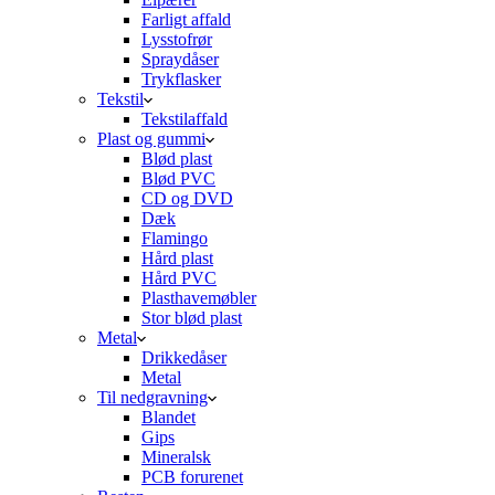
Farligt affald
Lysstofrør
Spraydåser
Trykflasker
Tekstil
Tekstilaffald
Plast og gummi
Blød plast
Blød PVC
CD og DVD
Dæk
Flamingo
Hård plast
Hård PVC
Plasthavemøbler
Stor blød plast
Metal
Drikkedåser
Metal
Til nedgravning
Blandet
Gips
Mineralsk
PCB forurenet