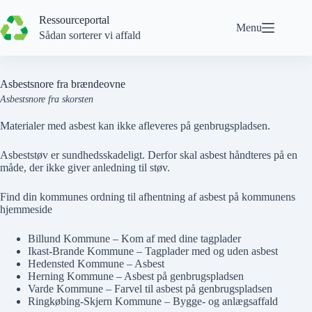
Spring
til
Ressourceportal
Menu
indhold
Sådan sorterer vi affald
Asbestsnore fra brændeovne
Asbestsnore fra skorsten
Materialer med asbest kan ikke afleveres på genbrugspladsen.
Asbeststøv er sundhedsskadeligt. Derfor skal asbest håndteres på en
måde, der
ikke
giver anledning til støv.
Find din kommunes ordning til afhentning af asbest på kommunens
hjemmeside
Billund Kommune – Kom af med dine tagplader
Ikast-Brande Kommune – Tagplader med og uden asbest
Hedensted Kommune – Asbest
Herning Kommune – Asbest på genbrugspladsen
Varde Kommune – Farvel til asbest på genbrugspladsen
Ringkøbing-Skjern Kommune – Bygge- og anlægsaffald